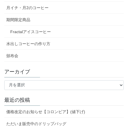
月イチ・月2のコーヒー
期間限定商品
Fractalアイスコーヒー
水出しコーヒーの作り方
頒布会
アーカイブ
ア
ー
カ
イ
最近の投稿
ブ
価格改定のお知らせ【コロンビア】(値下げ)
ただいま販売中のドリップバッグ