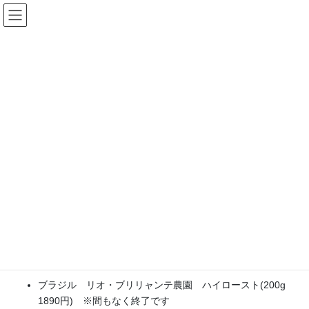
コ
ナ
ン
ビ
テ
ゲ
ン
ー
期間限定商品
ツ
シ
へ
ョ
ス
ン
HOME
期間限定商品
ただいまの限定コーヒー
キ
に
ッ
移
プ
動
2018年12月21日
Fractal
期間限定商品
ただいまの限定コーヒー
ただいま販売中の限定コーヒー豆をお知らせします。限定量での
販売なのでなくなり次第終了します。終了の際はご了承くださ
い。
ブラジル リオ・ブリリャンテ農園 ハイロースト(200g
1890円) ※間もなく終了です