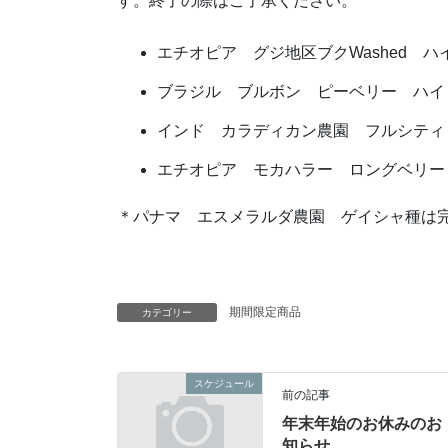
す。終了の際はご了承ください。
エチオピア グジ地区ブクWashed ハイロ
ブラジル ブルボン ピーベリー ハイロース
インド カラディカン農園 フルシティロース
エチオピア モカハラー ロングベリー フ
＊パナマ エスメラルダ農園 ゲイシャ種は
期間限定商品
カテゴリー
スケジュール
前の記事
年末年始のお休みのお
知らせ