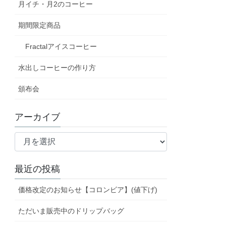
月イチ・月2のコーヒー
期間限定商品
Fractalアイスコーヒー
水出しコーヒーの作り方
頒布会
アーカイブ
ア
ー
カ
最近の投稿
イ
ブ
価格改定のお知らせ【コロンビア】(値下げ)
ただいま販売中のドリップバッグ