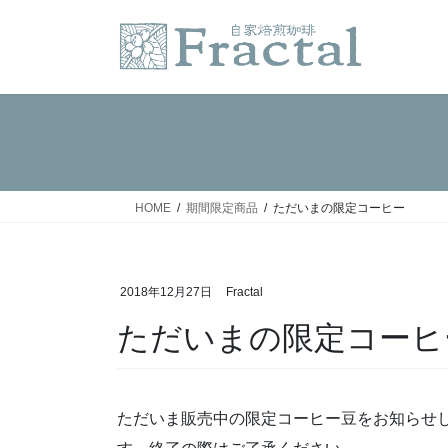
コ
ナ
ン
ビ
テ
ゲ
ン
ー
ツ
シ
へ
ョ
ス
ン
キ
に
ッ
移
HOME
期間限定商品
ただいまの限定コーヒー
プ
動
2018年12月27日
Fractal
ただいまの限定コーヒ
ただいま販売中の限定コーヒー豆をお知らせ