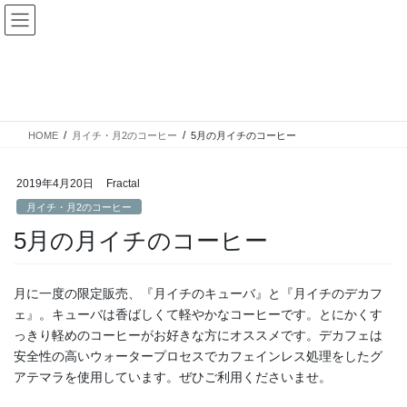
コ
ナ
ン
ビ
テ
ゲ
ン
ー
月イチ・月2のコーヒー
ツ
シ
へ
ョ
ス
ン
HOME
月イチ・月2のコーヒー
5月の月イチのコーヒー
キ
に
ッ
移
プ
動
2019年4月20日
Fractal
月イチ・月2のコーヒー
5月の月イチのコーヒー
月に一度の限定販売、『月イチのキューバ』と『月イチのデカフ
ェ』。キューバは香ばしくて軽やかなコーヒーです。とにかくす
っきり軽めのコーヒーがお好きな方にオススメです。デカフェは
安全性の高いウォータープロセスでカフェインレス処理をしたグ
アテマラを使用しています。ぜひご利用くださいませ。