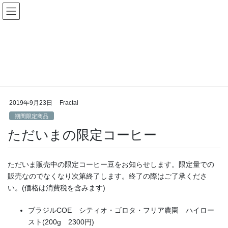
コ
ナ
ン
ビ
テ
ゲ
ン
ー
期間限定商品
ツ
シ
へ
ョ
ス
ン
HOME
期間限定商品
ただいまの限定コーヒー
キ
に
ッ
移
プ
動
2019年9月23日
Fractal
期間限定商品
ただいまの限定コーヒー
ただいま販売中の限定コーヒー豆をお知らせします。限定量での
販売なのでなくなり次第終了します。終了の際はご了承くださ
い。(価格は消費税を含みます)
ブラジルCOE シティオ・ゴロタ・フリア農園 ハイロー
スト(200g 2300円)