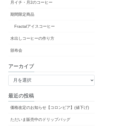
月イチ・月2のコーヒー
期間限定商品
Fractalアイスコーヒー
水出しコーヒーの作り方
頒布会
アーカイブ
ア
ー
カ
最近の投稿
イ
ブ
価格改定のお知らせ【コロンビア】(値下げ)
ただいま販売中のドリップバッグ