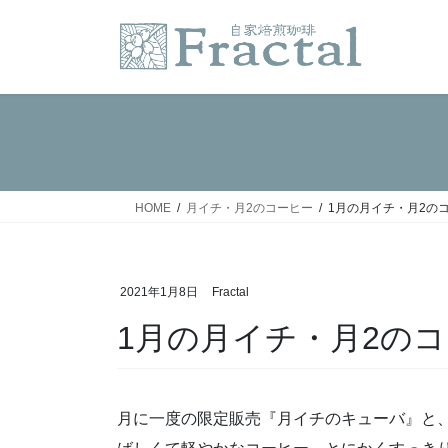
コ
ナ
ン
ビ
テ
ゲ
ン
ー
ツ
シ
へ
ョ
ス
ン
キ
に
ッ
移
HOME
月イチ・月2のコーヒー
1月の月イチ・月2の
プ
動
2021年1月8日
Fractal
1月の月イチ・月2の
月に一度の限定販売『月イチのキューバ』と