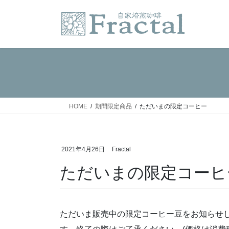
コ
ナ
ン
ビ
テ
ゲ
ン
ー
ツ
シ
へ
ョ
ス
ン
キ
に
ッ
移
HOME
期間限定商品
ただいまの限定コーヒー
プ
動
2021年4月26日
Fractal
ただいまの限定コーヒ
ただいま販売中の限定コーヒー豆をお知らせ