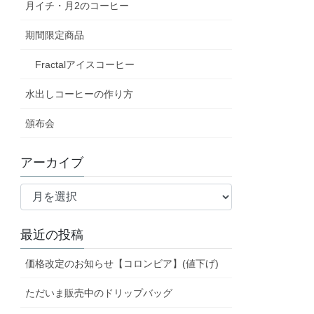
月イチ・月2のコーヒー
期間限定商品
Fractalアイスコーヒー
水出しコーヒーの作り方
頒布会
アーカイブ
ア
ー
カ
最近の投稿
イ
ブ
価格改定のお知らせ【コロンビア】(値下げ)
ただいま販売中のドリップバッグ