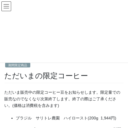
コ
ナ
ン
ビ
テ
ゲ
ン
ー
期間限定商品
ツ
シ
へ
ョ
ス
ン
HOME
期間限定商品
ただいまの限定コーヒー
キ
に
ッ
移
プ
動
2021年9月23日
Fractal
期間限定商品
ただいまの限定コーヒー
ただいま販売中の限定コーヒー豆をお知らせします。限定量での
販売なのでなくなり次第終了します。終了の際はご了承くださ
い。(価格は消費税を含みます)
ブラジル サリトレ農園 ハイロースト(200g 1,944円)