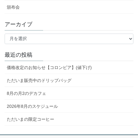
頒布会
アーカイブ
ア
ー
カ
イ
最近の投稿
ブ
価格改定のお知らせ【コロンビア】(値下げ)
ただいま販売中のドリップバッグ
8月の月2のデカフェ
2026年8月のスケジュール
ただいまの限定コーヒー