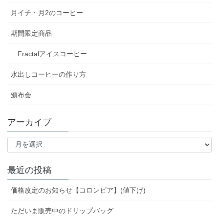
月イチ・月2のコーヒー
期間限定商品
Fractalアイスコーヒー
水出しコーヒーの作り方
頒布会
アーカイブ
ア
ー
カ
イ
最近の投稿
ブ
価格改定のお知らせ【コロンビア】(値下げ)
ただいま販売中のドリップバッグ