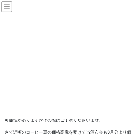
コ
ナ
ン
ビ
テ
ゲ
ン
ー
頒布会
ツ
シ
へ
ョ
ス
ン
HOME
頒布会
頒布会をご利用のお客さまへ
キ
に
ッ
移
プ
動
2022年2月10日
Fractal
頒布会
頒布会をご利用のお客さまへ
いつもFractalの頒布会をご利用いただきありがとうございます。
発送にてご利用のお客さまへは本日2月10日(木)、2月分のコーヒ
ー豆を発送いたしました。天候や道路状況によりお届けが遅れる
可能性がありますがその際はご了承くださいませ。
さて近頃のコーヒー豆の価格高騰を受けて当頒布会も3月分より価