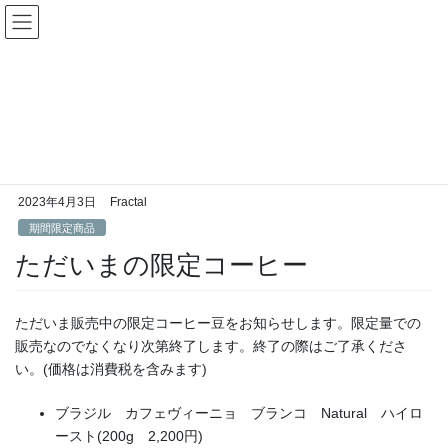
コ
ナ
ン
ビ
テ
ゲ
ン
ー
期間限定商品
ツ
シ
へ
ョ
ス
ン
HOME
期間限定商品
ただいまの限定コーヒー
キ
に
ッ
移
プ
動
2023年4月3日
Fractal
期間限定商品
ただいまの限定コーヒー
ただいま販売中の限定コーヒー豆をお知らせします。限定量での
販売なのでなくなり次第終了します。終了の際はご了承くださ
い。(価格は消費税を含みます)
ブラジル カフェヴィーニョ ブランコ Natural ハイロ
ースト(200g 2,200円)