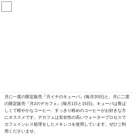
コ
ナ
ン
ビ
テ
ゲ
ン
ー
月イチ・月2のコーヒー
ツ
シ
へ
ョ
ス
ン
HOME
月イチ・月2のコーヒー
9月の月イチ・月2のコーヒー
キ
に
ッ
移
プ
動
2023年8月30日
Fractal
月イチ・月2のコーヒー
9月の月イチ・月2のコーヒー
月に一度の限定販売『月イチのキューバ』(毎月20日)と、月に二度
の限定販売『月2のデカフェ』(毎月1日と15日)。キューバは香ば
しくて軽やかなコーヒー。すっきり軽めのコーヒーがお好きな方
にオススメです。デカフェは安全性の高いウォータープロセスで
カフェインレス処理をしたメキシコを使用しています。ぜひご利
用くださいませ。