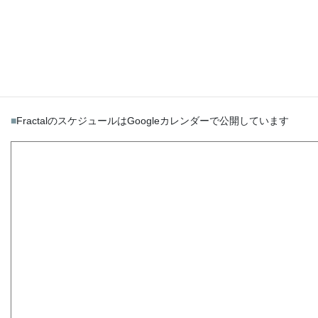
11月24日(金)
：都合により17時にて閉店いたします
状況により予告なく変更する場合がありますがご了承くださ
い
■
FractalのスケジュールはGoogleカレンダーで公開しています