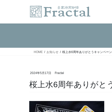
コ
ナ
ン
ビ
テ
ゲ
ン
ー
ツ
シ
へ
ョ
ス
ン
キ
に
ッ
移
HOME
お知らせ
桜上水6周年ありがとうキャンペーン
プ
動
2024年5月17日
Fractal
桜上水6周年ありがと