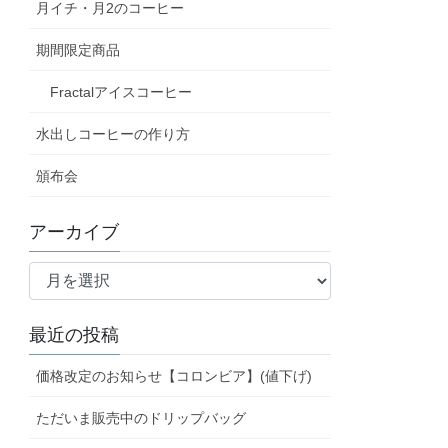
月イチ・月2のコーヒー
期間限定商品
Fractalアイスコーヒー
水出しコーヒーの作り方
頒布会
アーカイブ
ア
ー
カ
最近の投稿
イ
ブ
価格改定のお知らせ【コロンビア】(値下げ)
ただいま販売中のドリップバッグ