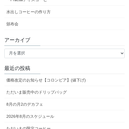
水出しコーヒーの作り方
頒布会
アーカイブ
ア
ー
カ
イ
最近の投稿
ブ
価格改定のお知らせ【コロンビア】(値下げ)
ただいま販売中のドリップバッグ
8月の月2のデカフェ
2026年8月のスケジュール
ただいまの限定コーヒー