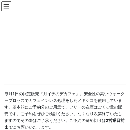
コ
ナ
ン
ビ
テ
ゲ
ン
ー
月イチ・月2のコーヒー
ツ
シ
へ
ョ
ス
ン
HOME
月イチ・月2のコーヒー
10月の月イチのコーヒー
キ
に
ッ
移
プ
動
2024年9月28日
Fractal
月イチ・月2のコーヒー
10月の月イチのコーヒー
毎月1日の限定販売『月イチのデカフェ』。安全性の高いウォータ
ープロセスでカフェインレス処理をしたメキシコを使用していま
す。基本的にご予約分のご用意で、フリーの在庫はごく少量の販
売です。ご予約をぜひご検討ください。なくなり次第終了いたし
ますのでその際はご了承ください。ご予約の締め切りは
2営業日前
まで
にお願いいたします。