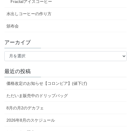
Fractalアイスコーヒー
水出しコーヒーの作り方
頒布会
アーカイブ
ア
ー
カ
イ
最近の投稿
ブ
価格改定のお知らせ【コロンビア】(値下げ)
ただいま販売中のドリップバッグ
8月の月2のデカフェ
2026年8月のスケジュール