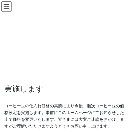
コ
ナ
ン
ビ
テ
ゲ
ン
ー
お知らせ
ツ
シ
へ
ョ
ス
ン
HOME
お知らせ
今後順次コーヒー豆の価格改定を実施します
キ
に
ッ
移
プ
動
2024年11月29日
Fractal
お知らせ
今後順次コーヒー豆の価格改定を
実施します
コーヒー豆の仕入れ価格の高騰により今後、順次コーヒー豆の価
格改定を実施します。事前にこのホームページにてお知らせした
上で価格を変更いたします。皆さまには大変ご迷惑をおかけしま
すがご理解いただけますようどうぞお願い申し上げます。