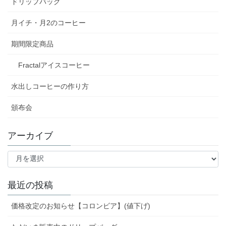
ドリップバッグ
月イチ・月2のコーヒー
期間限定商品
Fractalアイスコーヒー
水出しコーヒーの作り方
頒布会
アーカイブ
ア
ー
カ
イ
最近の投稿
ブ
価格改定のお知らせ【コロンビア】(値下げ)