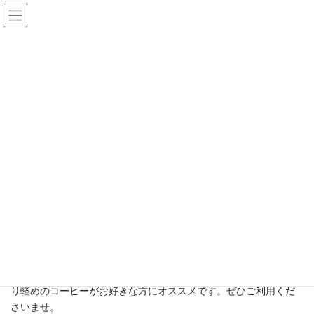
コ
ナ
ン
ビ
テ
ゲ
ン
ー
月イチ・月2のコーヒー
ツ
シ
へ
ョ
ス
ン
HOME
月イチ・月2のコーヒー
1月の月イチのコーヒー
キ
に
ッ
移
プ
動
2025年1月5日
Fractal
月イチ・月2のコーヒー
1月の月イチのコーヒー
毎月1日の限定販売『月イチのデカフェ』と、毎月20日の限定販売
『月イチのキューバ』。デカフェは安全性の高いウォータープロ
セスでカフェインレス処理をしたメキシコを使用しています。キ
ューバは香ばしく上品な味わいのクリスタルマウンテン。すっき
り軽めのコーヒーがお好きな方にオススメです。ぜひご利用くだ
さいませ。