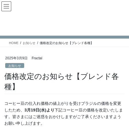
コ
ナ
ン
ビ
テ
ゲ
ン
ー
お知らせ
ツ
シ
へ
ョ
ス
ン
HOME
お知らせ
価格改定のお知らせ【ブレンド各種】
キ
に
ッ
移
プ
動
2025年3月9日
Fractal
お知らせ
価格改定のお知らせ【ブレンド各
種】
コーヒー豆の仕入れ価格の値上がりを受けブラジルの価格を変更
したため、
3月19日(水)より
下記コーヒー豆の価格を改定いたしま
す。皆さまにはご迷惑をおかけしますがご了承くださいますよう
お願い申し上げます。