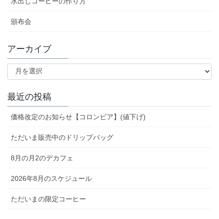
水出しコーヒーの作り方
頒布会
アーカイブ
ア
ー
カ
イ
最近の投稿
ブ
価格改定のお知らせ【コロンビア】(値下げ)
ただいま販売中のドリップバッグ
8月の月2のデカフェ
2026年8月のスケジュール
ただいまの限定コーヒー