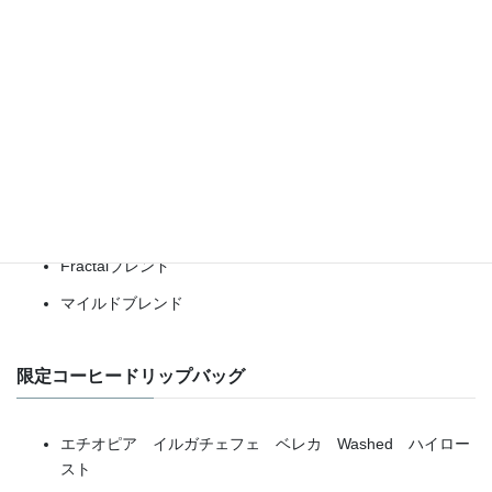
ただいま販売中のドリップバッグをお知らせします。品切れの際
はご容赦ください。
定番コーヒードリップバッグ
Fractalブレンド
マイルドブレンド
限定コーヒードリップバッグ
エチオピア イルガチェフェ ベレカ Washed ハイロー
スト