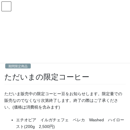
コ
ナ
ン
ビ
テ
ゲ
ン
ー
期間限定商品
ツ
シ
へ
ョ
ス
ン
HOME
期間限定商品
ただいまの限定コーヒー
キ
に
ッ
移
プ
動
2025年6月6日
Fractal
期間限定商品
ただいまの限定コーヒー
ただいま販売中の限定コーヒー豆をお知らせします。限定量での
販売なのでなくなり次第終了します。終了の際はご了承くださ
い。(価格は消費税を含みます)
エチオピア イルガチェフェ ベレカ Washed ハイロー
スト(200g 2,500円)