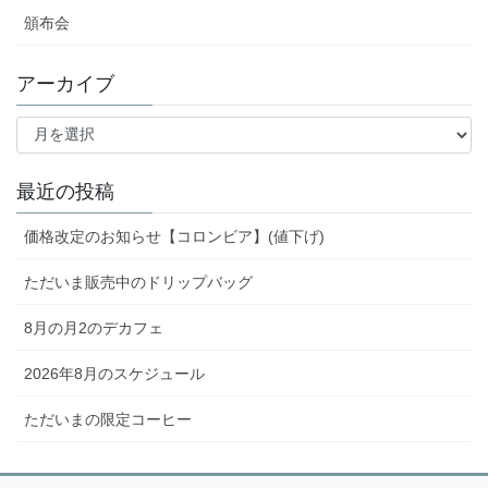
頒布会
アーカイブ
ア
ー
カ
イ
最近の投稿
ブ
価格改定のお知らせ【コロンビア】(値下げ)
ただいま販売中のドリップバッグ
8月の月2のデカフェ
2026年8月のスケジュール
ただいまの限定コーヒー