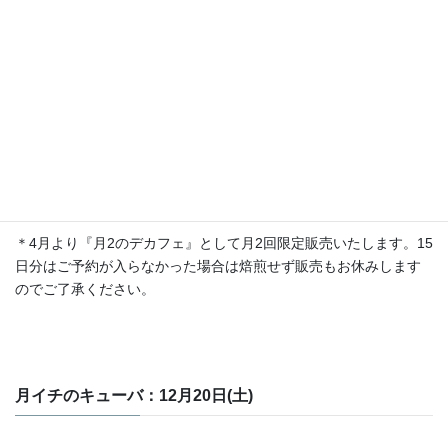
す。ぜひご利用くださいませ。
月2のデカフェ：12月1日(月)・12月15日(月)
カフェインレス メキシコ チアパス シティロースト (200g
2,400円)
＊4月より『月2のデカフェ』として月2回限定販売いたします。15
日分はご予約が入らなかった場合は焙煎せず販売もお休みします
のでご了承ください。
月イチのキューバ：12月20日(土)