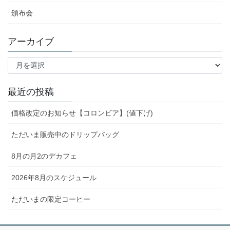
頒布会
アーカイブ
ア
ー
カ
イ
最近の投稿
ブ
価格改定のお知らせ【コロンビア】(値下げ)
ただいま販売中のドリップバッグ
8月の月2のデカフェ
2026年8月のスケジュール
ただいまの限定コーヒー