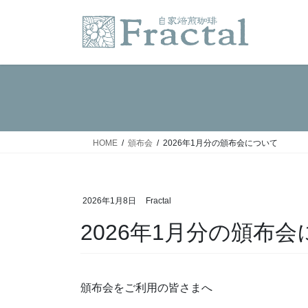
コ
ナ
ン
ビ
テ
ゲ
ン
ー
ツ
シ
へ
ョ
ス
ン
キ
に
ッ
移
HOME
頒布会
2026年1月分の頒布会について
プ
動
2026年1月8日
Fractal
2026年1月分の頒布
頒布会をご利用の皆さまへ