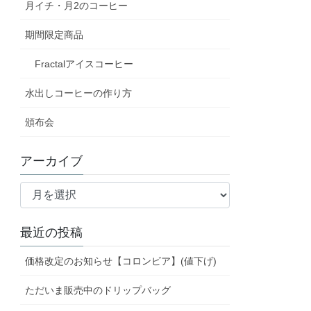
月イチ・月2のコーヒー
期間限定商品
Fractalアイスコーヒー
水出しコーヒーの作り方
頒布会
アーカイブ
ア
ー
カ
最近の投稿
イ
ブ
価格改定のお知らせ【コロンビア】(値下げ)
ただいま販売中のドリップバッグ