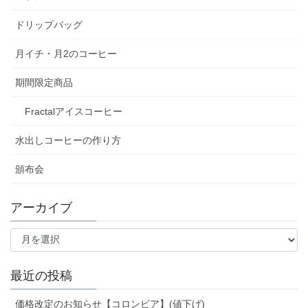
ドリップバッグ
月イチ・月2のコーヒー
期間限定商品
Fractalアイスコーヒー
水出しコーヒーの作り方
頒布会
アーカイブ
ア
ー
カ
イ
最近の投稿
ブ
価格改定のお知らせ【コロンビア】(値下げ)