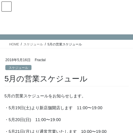
コ
ナ
ン
ビ
テ
ゲ
ン
ー
スケジュール
ツ
シ
へ
ョ
ス
ン
HOME
スケジュール
5月の営業スケジュール
キ
に
ッ
移
プ
動
2018年5月16日
Fractal
スケジュール
5月の営業スケジュール
5月の営業スケジュールをお知らせします。
・5月19日(土)より新店舗開店します 11:00〜19:00
・5月20日(日) 11:00〜19:00
・5月21日(月)より通常営業いたします 10:00〜19:00