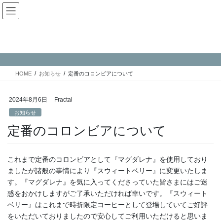
コ
ナ
ン
ビ
テ
ゲ
ン
ー
お知らせ
ツ
シ
へ
ョ
ス
ン
HOME
お知らせ
定番のコロンビアについて
キ
に
ッ
移
プ
動
2024年8月6日
Fractal
お知らせ
定番のコロンビアについて
これまで定番のコロンビアとして『マグダレナ』を使用しており
ましたが諸般の事情により『スウィートベリー』に変更いたしま
す。『マグダレナ』を気に入ってくださっていた皆さまにはご迷
惑をおかけしますがご了承いただければ幸いです。『スウィート
ベリー』はこれまで時折限定コーヒーとして登場していてご好評
をいただいておりましたので安心してご利用いただけると思いま