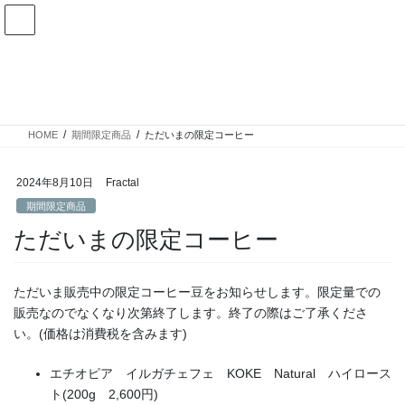
コ
ナ
ン
ビ
テ
ゲ
ン
ー
期間限定商品
ツ
シ
へ
ョ
ス
ン
HOME
期間限定商品
ただいまの限定コーヒー
キ
に
ッ
移
プ
動
2024年8月10日
Fractal
期間限定商品
ただいまの限定コーヒー
ただいま販売中の限定コーヒー豆をお知らせします。限定量での
販売なのでなくなり次第終了します。終了の際はご了承くださ
い。(価格は消費税を含みます)
エチオピア イルガチェフェ KOKE Natural ハイロース
ト(200g 2,600円)