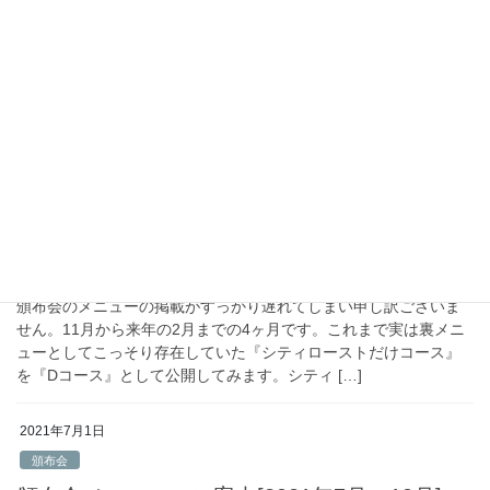
頒布会を発送でご利用のお客さまへ
いつもFractalの頒布会をご利用いただきありがとうございます。
まもなく今年最初の頒布会のお届けです。今回はお正月の休み明
けということで少々お時間をいただいて1月12日(水)の発送予定で
す。普段よりも遅いお届けとなりま […]
2021年11月30日
頒布会
頒布会メニューのご案内[2021年11月〜2022年
2月]
頒布会のメニューの掲載がすっかり遅れてしまい申し訳ございま
せん。11月から来年の2月までの4ヶ月です。これまで実は裏メニ
ューとしてこっそり存在していた『シティローストだけコース』
を『Dコース』として公開してみます。シティ […]
2021年7月1日
頒布会