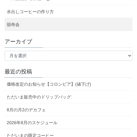
水出しコーヒーの作り方
頒布会
アーカイブ
ア
ー
カ
イ
最近の投稿
ブ
価格改定のお知らせ【コロンビア】(値下げ)
ただいま販売中のドリップバッグ
8月の月2のデカフェ
2026年8月のスケジュール
ただいまの限定コーヒー