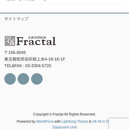
サイトマップ
〒156-0045
東京都世田谷区桜上水4-18-16-1F
TEL&FAX : 03-3304-5720
Copyright © Fractal All Rights Reserved.
Powered by
WordPress
with
Lightning Theme
&
VK All in One
Expansion Unit