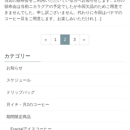
当店の頒布会をご利用いただいている方へお知らせします。2月の
頒布会は当初ニカラグアの予定でしたが今回欠品のためご用意で
きませんでした。申し訳ございません。代わりに今回はパナマの
コーヒー豆をご用意します。お楽しみいただけれ […]
投
固
固
固
«
1
2
3
»
稿
定
定
定
ペ
ペ
ペ
の
カテゴリー
ー
ー
ー
ペ
ジ
ジ
ジ
お知らせ
ー
ジ
スケジュール
送
ドリップバッグ
り
月イチ・月2のコーヒー
期間限定商品
Fractalアイスコーヒー