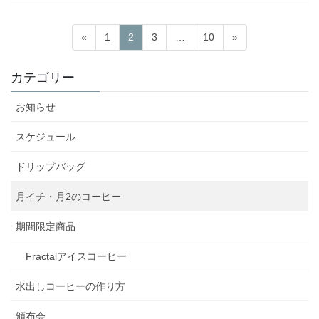
投
固
固
固
固
«
1
2
3
…
10
»
稿
定
定
定
定
ペ
ペ
ペ
ペ
の
カテゴリー
ー
ー
ー
ー
ペ
ジ
ジ
ジ
ジ
お知らせ
ー
ジ
スケジュール
送
ドリップバッグ
り
月イチ・月2のコーヒー
期間限定商品
Fractalアイスコーヒー
水出しコーヒーの作り方
頒布会